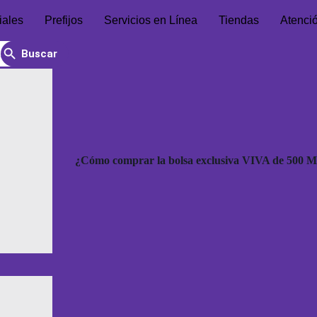
iales
Prefijos
Servicios en Línea
Tiendas
Atenci
Search Button
¿Cómo comprar la bolsa exclusiva VIVA de 500 