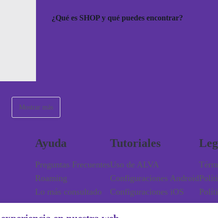
¿Qué es SHOP y qué puedes encontrar?
Mostrar más
Ayuda
Tutoriales
Leg
Preguntas Frecuentes
Uso de ALVA
Térm
Roaming
Configuraciones Android
Polít
Lo más consultado
Configuraciones iOS
Polít