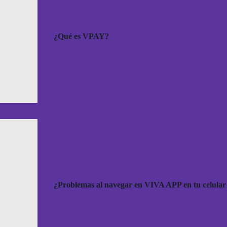
¿Qué es VPAY?
¿Problemas al navegar en VIVA APP en tu celula