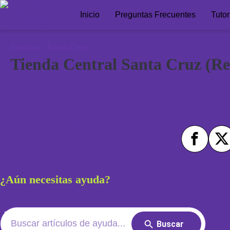
Inicio
Preguntas Frecuentes
Tutor
Tiendas
›
Santa Cruz
Tienda Central Santa Cruz (R
Compartir este artículo por:
¿Aún necesitas ayuda?
Search
Search
for: