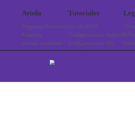
Ayuda
Tutoriales
Leg
Preguntas Frecuentes
Uso de ALVA
Térm
Roaming
Configuraciones Android
Polít
Lo más consultado
Configuraciones iOS
Polít