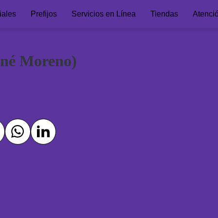
iales
Prefijos
Servicios en Línea
Tiendas
Atenci
ené Moreno)