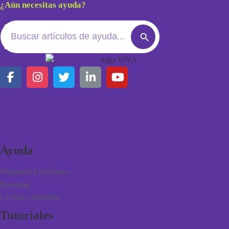
¿Aún necesitas ayuda?
Search
Search
for:
Button
Ayuda
Preguntas Frecuentes
Roaming
Lo más consultado
Tutoriales