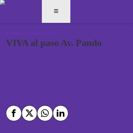
Tiendas
›
Cochabamba
VIVA al paso Av. Pando
Compartir este artículo por: