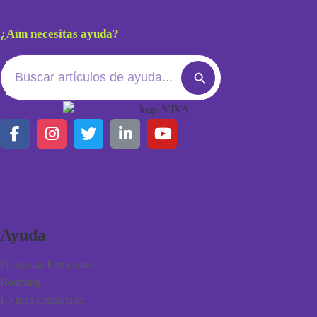
¿Aún necesitas ayuda?
Search
Search
for:
Button
Ayuda
Preguntas Frecuentes
Roaming
Lo más consultado