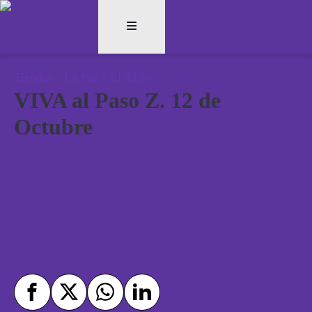
Tiendas
›
La Paz
›
El ALto
VIVA al Paso Z. 12 de
Octubre
Compartir este artículo por: