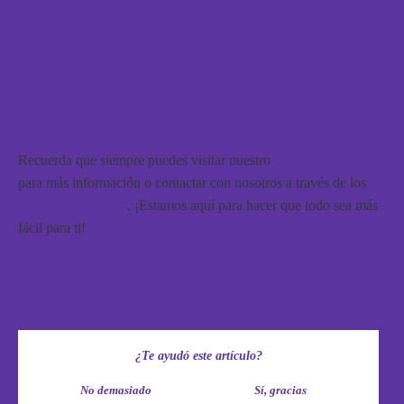
¿Aún tienes dudas?
Recuerda que siempre puedes visitar nuestro
Centro de Ayuda
para más información o contactar con nosotros a través de los
canales disponibles
. ¡Estamos aquí para hacer que todo sea más
fácil para ti!
¿Te ayudó este artículo?
No demasiado
Sí, gracias