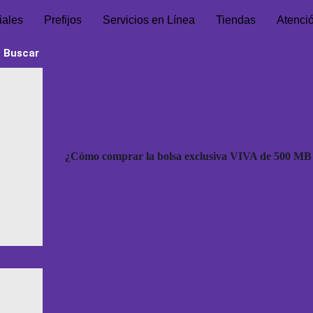
iales
Prefijos
Servicios en Línea
Tiendas
Atenci
h Button
¿Cómo comprar la bolsa exclusiva VIVA de 500 MB