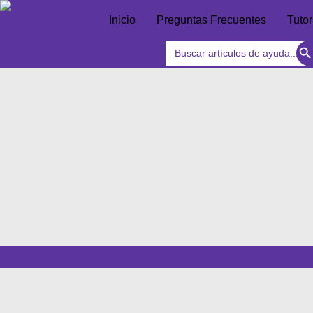
Inicio
Preguntas Frecuentes
Tutor
Searc
Search
bolsas nocturnas
for: