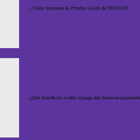
¿Cómo funciona la Prueba Gratis de HOTGO?
¿Qué beneficios recibo si pago mis facturas puntual