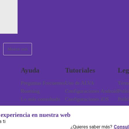
Mostrar más
Ayuda
Tutoriales
Leg
Preguntas Frecuentes
Uso de ALVA
Térm
Roaming
Configuraciones Android
Polít
Lo más consultado
Configuraciones iOS
Polít
experiencia en nuestra web
 ti
Consul