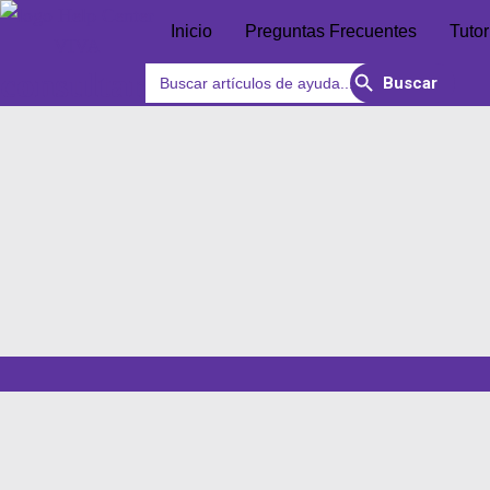
Inicio
Preguntas Frecuentes
Tutor
Search Button
Search
consultar
for: