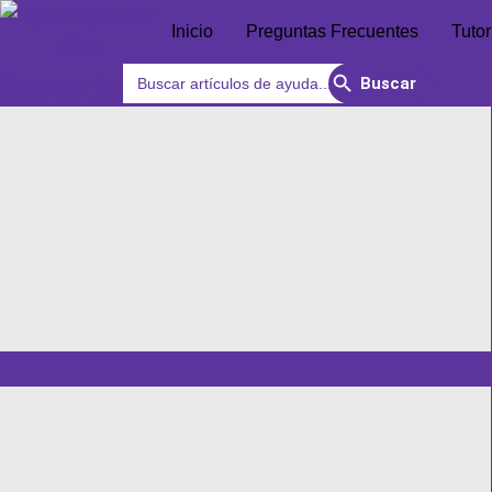
Inicio
Preguntas Frecuentes
Tutor
Search Button
Search
hungria
for: