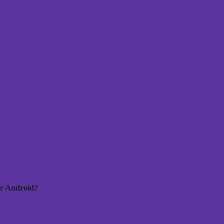
ar Android?